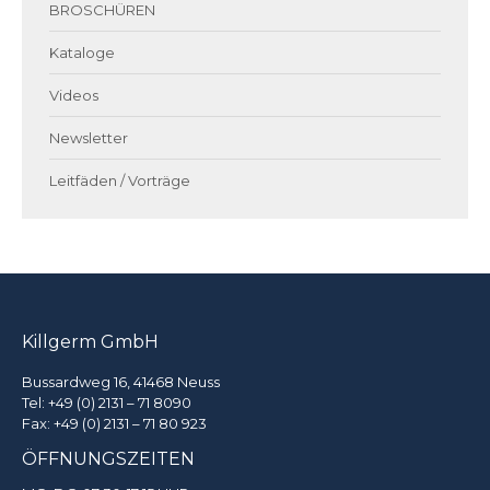
BROSCHÜREN
Kataloge
Videos
Newsletter
Leitfäden / Vorträge
Killgerm GmbH
Bussardweg 16, 41468 Neuss
Tel:
+49 (0) 2131 – 71 8090
Fax: +49 (0) 2131 – 71 80 923
ÖFFNUNGSZEITEN