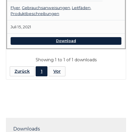
Flyer
,
Gebrauchsanweisungen
,
Leitfäden
,
Produktbeschreibungen
Juli 15, 2021
Download
Showing 1 to 1 of 1 downloads
Zurück
1
Vor
Downloads