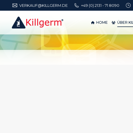
VERKAUF@KILLGERM.DE
+49 (0) 2131 - 71 8090
HOME
ÜBER 
HOME
ÜBER K