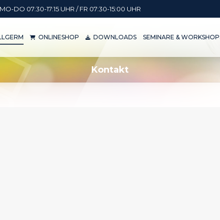
MO-DO 07:30-17:15 UHR / FR 07:30-15:00 UHR
KILLGERM
ONLINESHOP
DOWNLOADS
SEMINARE & WORKSH
ILLGERM
ONLINESHOP
DOWNLOADS
SEMINARE & WORKSHOP
Kontakt