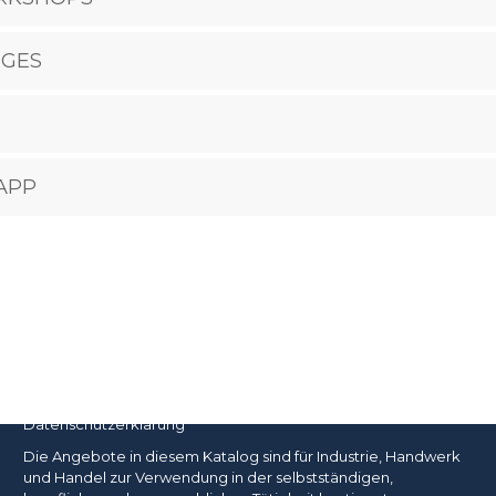
OGES
APP
Impressum
Liefer- und Zahlungsbedingungen
(Überarbeitete Version von Juli 2014)
Datenschutzerklärung
Die Angebote in diesem Katalog sind für Industrie, Handwerk
und Handel zur Verwendung in der selbstständigen,