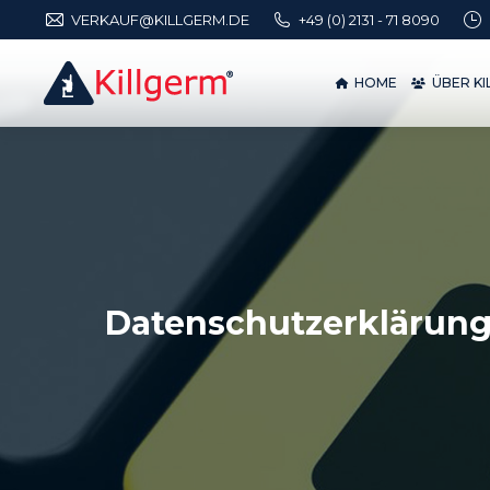
VERKAUF@KILLGERM.DE
+49 (0) 2131 - 71 8090
HOME
ÜBER 
HOME
ÜBER K
Datenschutzerklärung