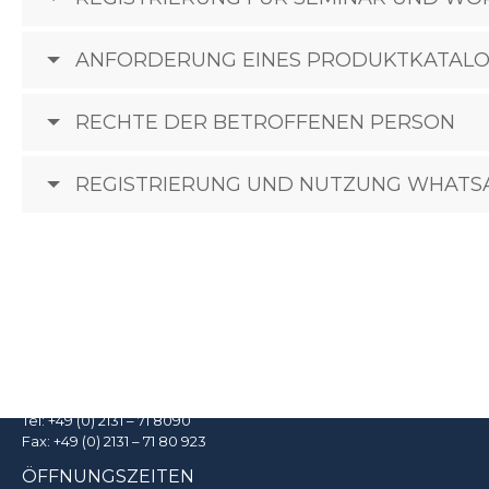
ANFORDERUNG EINES PRODUKTKATAL
RECHTE DER BETROFFENEN PERSON
REGISTRIERUNG UND NUTZUNG WHATS
Killgerm GmbH
Bussardweg 16, 41468 Neuss
Tel:
+49 (0) 2131 – 71 8090
Fax: +49 (0) 2131 – 71 80 923
ÖFFNUNGSZEITEN