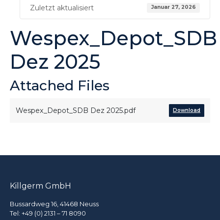
Zuletzt aktualisiert
Januar 27, 2026
Wespex_Depot_SDB
Dez 2025
Attached Files
Wespex_Depot_SDB Dez 2025.pdf
Download
Killgerm GmbH
Bussardweg 16, 41468 Neuss
Tel:
+49 (0) 2131 – 71 8090