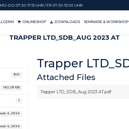
MO-DO 07:30-17:15 UHR / FR 07:30-15:00 UHR
KILLGERM
ONLINESHOP
DOWNLOADS
SEMINARE & WORKSH
ILLGERM
ONLINESHOP
DOWNLOADS
SEMINARE & WORKSHOP
TRAPPER LTD_SDB_AUG 2023 AT
Trapper LTD_S
Attached Files
841
162.28 KB
Trapper LTD_SDB_Aug 2023 AT.pdf
1
nuar 4, 2024
nuar 4, 2024