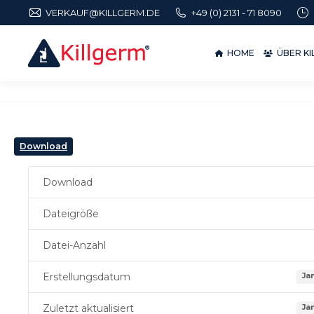
VERKAUF@KILLGERM.DE
+49 (0) 2131 - 71 8090
HOME
ÜBER 
HOME
ÜBER K
Download
Download
Dateigröße
Datei-Anzahl
Erstellungsdatum
Ja
Zuletzt aktualisiert
Ja