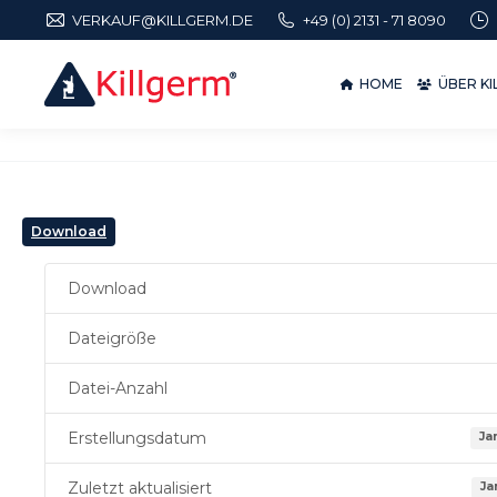
VERKAUF@KILLGERM.DE
+49 (0) 2131 - 71 8090
HOME
ÜBER 
HOME
ÜBER K
Download
Download
Dateigröße
Datei-Anzahl
Erstellungsdatum
Ja
Zuletzt aktualisiert
Ja