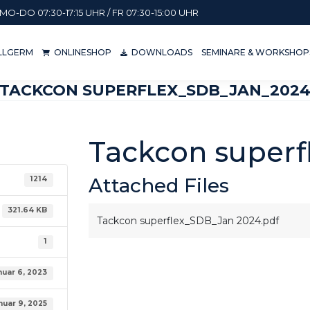
MO-DO 07:30-17:15 UHR / FR 07:30-15:00 UHR
KILLGERM
ONLINESHOP
DOWNLOADS
SEMINARE & WORKSH
ILLGERM
ONLINESHOP
DOWNLOADS
SEMINARE & WORKSHOP
TACKCON SUPERFLEX_SDB_JAN_202
Tackcon super
Attached Files
1214
321.64 KB
Tackcon superflex_SDB_Jan 2024.pdf
1
nuar 6, 2023
nuar 9, 2025