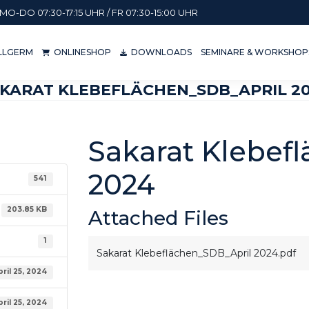
MO-DO 07:30-17:15 UHR / FR 07:30-15:00 UHR
KILLGERM
ONLINESHOP
DOWNLOADS
SEMINARE & WORKSH
ILLGERM
ONLINESHOP
DOWNLOADS
SEMINARE & WORKSHOP
KARAT KLEBEFLÄCHEN_SDB_APRIL 2
Sakarat Klebef
2024
541
203.85 KB
Attached Files
1
Sakarat Klebeflächen_SDB_April 2024.pdf
pril 25, 2024
pril 25, 2024