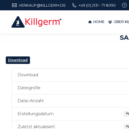
VERKAUF@KILLGERM.DE
+49 (0) 2131 - 71 8090
HOME
ÜBER 
HOME
ÜBER K
SA
Download
Download
Dateigröße
Datei-Anzahl
Erstellungsdatum
A
Zuletzt aktualisiert
A