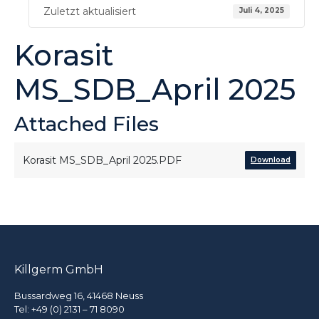
Zuletzt aktualisiert
Juli 4, 2025
Korasit
MS_SDB_April 2025
Attached Files
Korasit MS_SDB_April 2025.PDF
Download
Killgerm GmbH
Bussardweg 16, 41468 Neuss
Tel:
+49 (0) 2131 – 71 8090