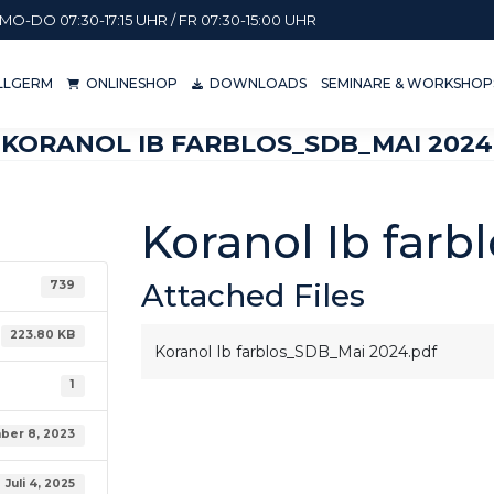
MO-DO 07:30-17:15 UHR / FR 07:30-15:00 UHR
KILLGERM
ONLINESHOP
DOWNLOADS
SEMINARE & WORKSH
ILLGERM
ONLINESHOP
DOWNLOADS
SEMINARE & WORKSHOP
KORANOL IB FARBLOS_SDB_MAI 2024
Koranol Ib far
Attached Files
739
223.80 KB
Koranol Ib farblos_SDB_Mai 2024.pdf
1
er 8, 2023
Juli 4, 2025