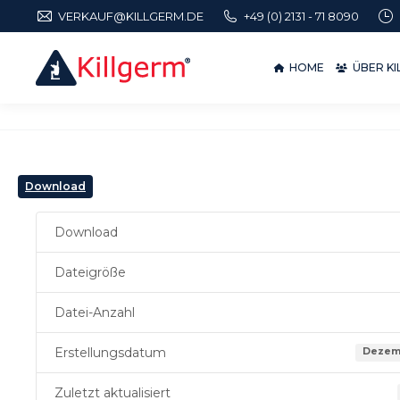
VERKAUF@KILLGERM.DE
+49 (0) 2131 - 71 8090
HOME
ÜBER 
HOME
ÜBER K
Download
Download
Dateigröße
Datei-Anzahl
Erstellungsdatum
Dezemb
Zuletzt aktualisiert