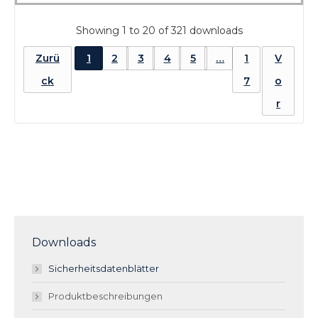
Showing 1 to 20 of 321 downloads
Zurü
1
2
3
4
5
…
1
V
ck
7
o
r
Downloads
Sicherheitsdatenblätter
Produktbeschreibungen